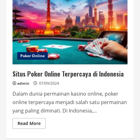
di
Indonesia
Poker Online
Situs Poker Online Terpercaya di Indonesia
admin
07/09/2024
Dalam dunia permainan kasino online, poker
online terpercaya menjadi salah satu permainan
yang paling diminati. Di Indonesia,...
Read
Read More
more
about
Situs