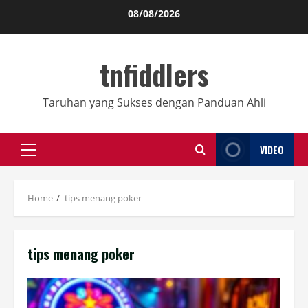
Skip
08/08/2026
to
content
tnfiddlers
Taruhan yang Sukses dengan Panduan Ahli
VIDEO
Primary
Menu
Home
tips menang poker
tips menang poker