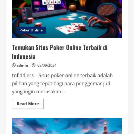
Poker Online
Temukan Situs Poker Online Terbaik di
Indonesia
admin
08/09/2024
tnfiddlers – Situs poker online terbaik adalah
pilihan yang tepat bagi para penggemar judi
yang ingin merasakan...
Read
Read More
more
about
Temukan
Situs
Poker
Online
Terbaik