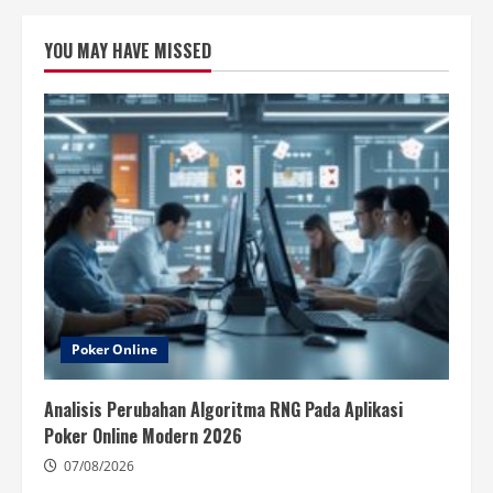
YOU MAY HAVE MISSED
Poker Online
Analisis Perubahan Algoritma RNG Pada Aplikasi
Poker Online Modern 2026
07/08/2026