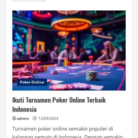
about
Raih
Poker
Online
Bonus
Besar
Terbaik
Indonesia
Poker Online
Ikuti Turnamen Poker Online Terbaik
Indonesia
admin
12/09/2024
Turnamen poker online semakin populer di
kalangan pemain di Indonesia. Dengan semakin