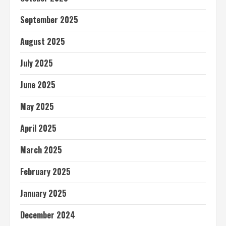
September 2025
August 2025
July 2025
June 2025
May 2025
April 2025
March 2025
February 2025
January 2025
December 2024