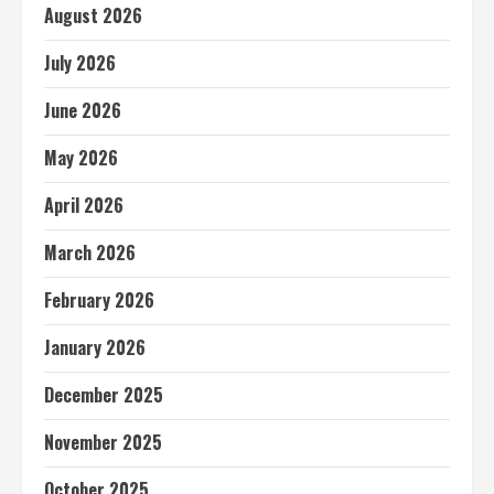
August 2026
July 2026
June 2026
May 2026
April 2026
March 2026
February 2026
January 2026
December 2025
November 2025
October 2025