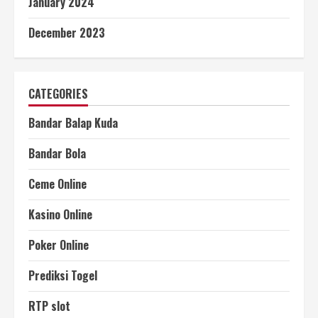
January 2024
December 2023
CATEGORIES
Bandar Balap Kuda
Bandar Bola
Ceme Online
Kasino Online
Poker Online
Prediksi Togel
RTP slot