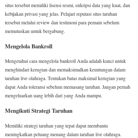
situs tersebut memiliki lisensi resmi, enkripsi data yang kuat, dan
kebijakan privasi yang jelas. Pelajari reputasi situs taruhan
tersebut melalui review dan testimoni para pemain sebelum
memutuskan untuk bergabung.
Mengelola Bankroll
Mengetahui cara mengelola bankroll Anda adalah kunci untuk
menghindari kerugian dan memaksimalkan keuntungan dalam
taruhan live olahraga. Tentukan batas maksimal kerugian yang
dapat Anda toleransi sebelum memasang taruhan. Jangan pernah
mengeluarkan uang lebih dari yang Anda mampu.
Mengikuti Strategi Taruhan
Memiliki strategi taruhan yang tepat dapat membantu
meningkatkan peluang menang dalam taruhan live olahraga.