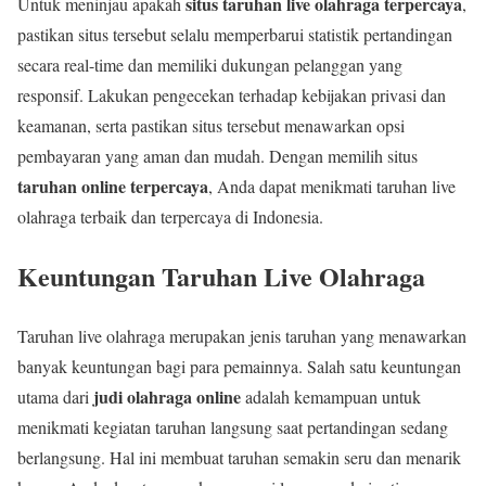
situs taruhan live olahraga terpercaya
Untuk meninjau apakah
,
pastikan situs tersebut selalu memperbarui statistik pertandingan
secara real-time dan memiliki dukungan pelanggan yang
responsif. Lakukan pengecekan terhadap kebijakan privasi dan
keamanan, serta pastikan situs tersebut menawarkan opsi
pembayaran yang aman dan mudah. Dengan memilih situs
taruhan online terpercaya
, Anda dapat menikmati taruhan live
olahraga terbaik dan terpercaya di Indonesia.
Keuntungan Taruhan Live Olahraga
Taruhan live olahraga merupakan jenis taruhan yang menawarkan
banyak keuntungan bagi para pemainnya. Salah satu keuntungan
judi olahraga online
utama dari
adalah kemampuan untuk
menikmati kegiatan taruhan langsung saat pertandingan sedang
berlangsung. Hal ini membuat taruhan semakin seru dan menarik