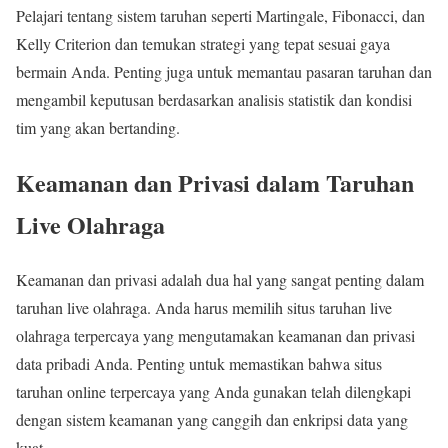
Pelajari tentang sistem taruhan seperti Martingale, Fibonacci, dan
Kelly Criterion dan temukan strategi yang tepat sesuai gaya
bermain Anda. Penting juga untuk memantau pasaran taruhan dan
mengambil keputusan berdasarkan analisis statistik dan kondisi
tim yang akan bertanding.
Keamanan dan Privasi dalam Taruhan
Live Olahraga
Keamanan dan privasi adalah dua hal yang sangat penting dalam
taruhan live olahraga. Anda harus memilih situs taruhan live
olahraga terpercaya yang mengutamakan keamanan dan privasi
data pribadi Anda. Penting untuk memastikan bahwa situs
taruhan online terpercaya yang Anda gunakan telah dilengkapi
dengan sistem keamanan yang canggih dan enkripsi data yang
kuat.