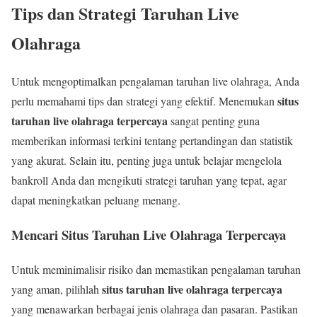
Tips dan Strategi Taruhan Live
Olahraga
Untuk mengoptimalkan pengalaman taruhan live olahraga, Anda
situs
perlu memahami tips dan strategi yang efektif. Menemukan
taruhan live olahraga terpercaya
sangat penting guna
memberikan informasi terkini tentang pertandingan dan statistik
yang akurat. Selain itu, penting juga untuk belajar mengelola
bankroll Anda dan mengikuti strategi taruhan yang tepat, agar
dapat meningkatkan peluang menang.
Mencari Situs Taruhan Live Olahraga Terpercaya
Untuk meminimalisir risiko dan memastikan pengalaman taruhan
situs taruhan live olahraga terpercaya
yang aman, pilihlah
yang menawarkan berbagai jenis olahraga dan pasaran. Pastikan