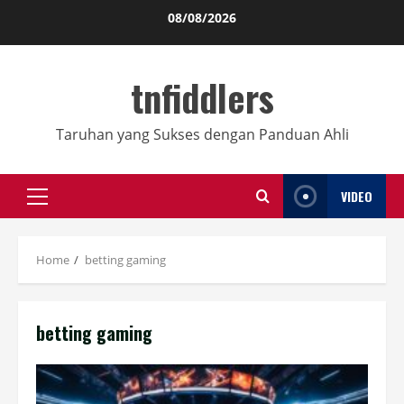
Skip
08/08/2026
to
content
tnfiddlers
Taruhan yang Sukses dengan Panduan Ahli
VIDEO
Primary
Menu
Home
betting gaming
betting gaming