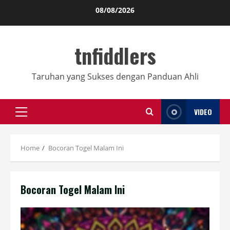
Skip
08/08/2026
to
content
tnfiddlers
Taruhan yang Sukses dengan Panduan Ahli
VIDEO
Primary
Menu
Home
Bocoran Togel Malam Ini
Bocoran Togel Malam Ini