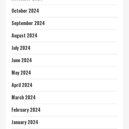
October 2024
September 2024
August 2024
July 2024
June 2024
May 2024
April 2024
March 2024
February 2024
January 2024