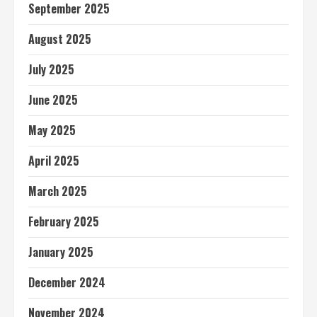
September 2025
August 2025
July 2025
June 2025
May 2025
April 2025
March 2025
February 2025
January 2025
December 2024
November 2024