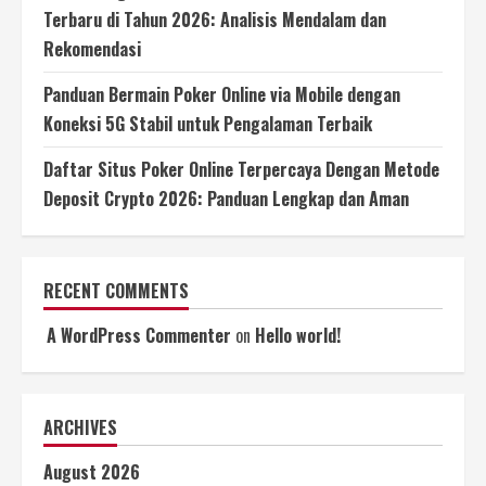
Terbaru di Tahun 2026: Analisis Mendalam dan
Rekomendasi
Panduan Bermain Poker Online via Mobile dengan
Koneksi 5G Stabil untuk Pengalaman Terbaik
Daftar Situs Poker Online Terpercaya Dengan Metode
Deposit Crypto 2026: Panduan Lengkap dan Aman
RECENT COMMENTS
A WordPress Commenter
on
Hello world!
ARCHIVES
August 2026