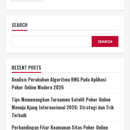
about
Prediksi
Angka
Togel
Gacor
SEARCH
Hari
Ini
Terakurat
SEARCH
RECENT POSTS
Analisis Perubahan Algoritma RNG Pada Aplikasi
Poker Online Modern 2026
Tips Memenangkan Turnamen Satelit Poker Online
Menuju Ajang Internasional 2026: Strategi dan Trik
Terbaik
Perbandingan Fitur Keamanan Situs Poker Online