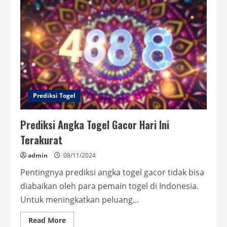
Prediksi Togel
Prediksi Angka Togel Gacor Hari Ini
Terakurat
admin
08/11/2024
Pentingnya prediksi angka togel gacor tidak bisa
diabaikan oleh para pemain togel di Indonesia.
Untuk meningkatkan peluang...
Read
Read More
more